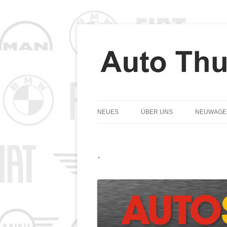
NEUES
ÜBER UNS
NEUWAGE
TEAM
.
GESCHICHTE
LEITBILD
DATENSCHUTZ
COOKIE-RICHTLINIE (EU)