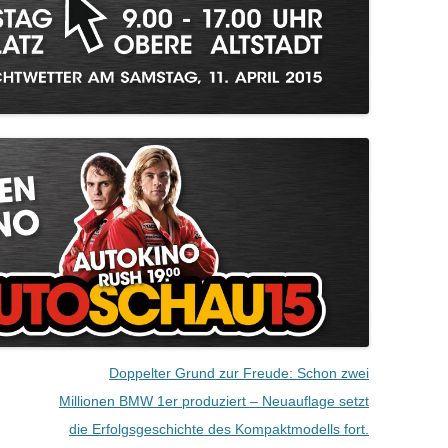
RÄDER-EINLAGERUNG
ÜBERPRÜFUNG §57A
Doppelter Grund zur Freude: Schon zwei
Millionen BMW 1er produziert – Neuauflage setzt
die Erfolgsgeschichte des Kompaktmodells fort.