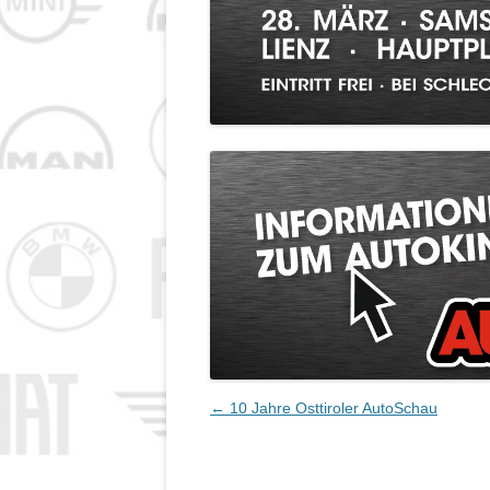
IMPRESSUM
Beitrags-
←
10 Jahre Osttiroler AutoSchau
Navigation