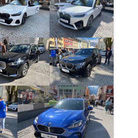
RÄDER-EINLAGERUNG
ÜBERPRÜFUNG §57A