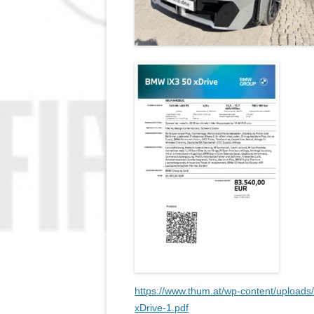
https://www.thum.at/wp-content/upload
xDrive-1.pdf