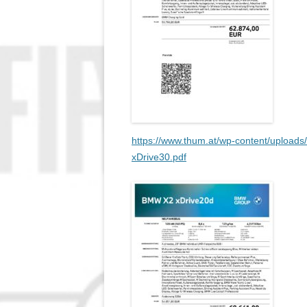
https://www.thum.at/wp-content/upload
xDrive30.pdf