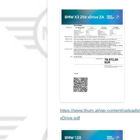
https://www.thum.at/wp-content/uploa
xDrive.pdf