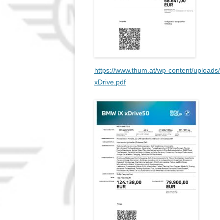
https://www.thum.at/wp-content/uploa
xDrive.pdf