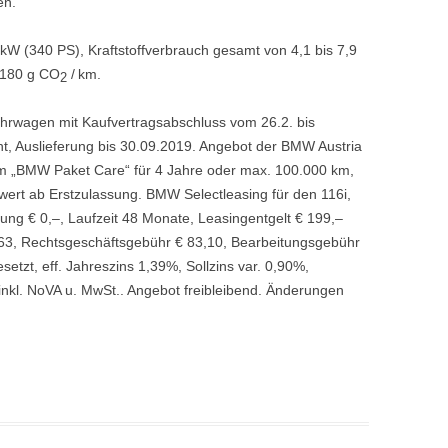
en.
W (340 PS), Kraftstoffverbrauch gesamt von 4,1 bis 7,9
 180 g CO
/ km.
2
ührwagen mit Kaufvertragsabschluss vom 26.2. bis
ht, Auslieferung bis 30.09.2019. Angebot der BMW Austria
em „BMW Paket Care“ für 4 Jahre oder max. 100.000 km,
nzwert ab Erstzulassung. BMW Selectleasing für den 116i,
ung € 0,–, Laufzeit 48 Monate, Leasingentgelt € 199,–
7,63, Rechtsgeschäftsgebühr € 83,10, Bearbeitungsgebühr
etzt, eff. Jahreszins 1,39%, Sollzins var. 0,90%,
nkl. NoVA u. MwSt.. Angebot freibleibend. Änderungen