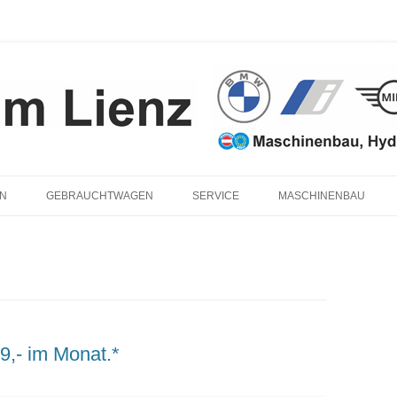
Zum
Inhalt
N
GEBRAUCHTWAGEN
SERVICE
MASCHINENBAU
springen
BMW-SERVICE
BMW
MINI SERVICE
BMW
FIAT-SERVICE
KUNDEN-ERSATZFAHRZEUG
9,- im Monat.*
MAN-SERVICE