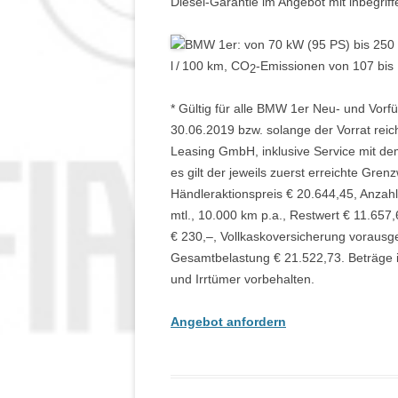
Diesel-Garantie im Angebot mit inbegriff
BMW 1er: von 70 kW (95 PS) bis 250 k
l / 100 km, CO
-Emissionen von 107 bis
2
* Gültig für alle BMW 1er Neu- und Vorf
30.06.2019 bzw. solange der Vorrat reic
Leasing GmbH, inklusive Service mit d
es gilt der jeweils zuerst erreichte Gre
Händleraktionspreis € 20.644,45, Anzahl
mtl., 10.000 km p.a., Restwert € 11.65
€ 230,–, Vollkaskoversicherung vorausges
Gesamtbelastung € 21.522,73. Beträge i
und Irrtümer vorbehalten.
Angebot anfordern