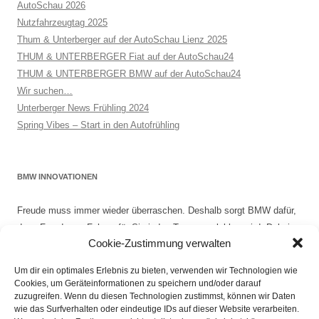
AutoSchau 2026
Nutzfahrzeugtag 2025
Thum & Unterberger auf der AutoSchau Lienz 2025
THUM & UNTERBERGER Fiat auf der AutoSchau24
THUM & UNTERBERGER BMW auf der AutoSchau24
Wir suchen…
Unterberger News Frühling 2024
Spring Vibes – Start in den Autofrühling
BMW INNOVATIONEN
Freude muss immer wieder überraschen. Deshalb sorgt BMW dafür,
dass Freude am Fahren für Sie jeden Tag neu erlebbar wird. Dabei
Cookie-Zustimmung verwalten
ist es nicht nur das Design oder die sprichwörtliche BMW Dynamik,
die einen BMW ausmacht. Es ist die Art zu Denken, die großen wie
Um dir ein optimales Erlebnis zu bieten, verwenden wir Technologien wie
kleinen Innovationen, die das Autofahren immer wieder neu erfinden.
Cookies, um Geräteinformationen zu speichern und/oder darauf
zuzugreifen. Wenn du diesen Technologien zustimmst, können wir Daten
wie das Surfverhalten oder eindeutige IDs auf dieser Website verarbeiten.