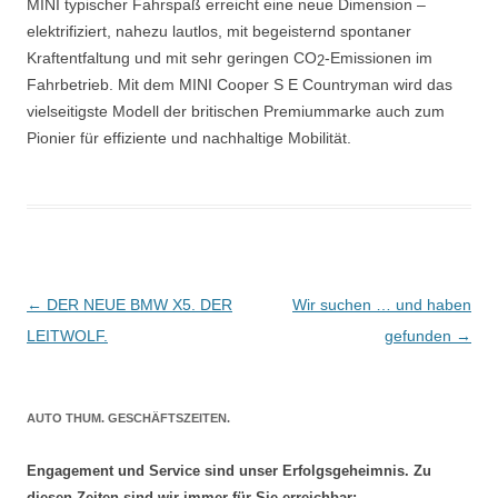
MINI typischer Fahrspaß erreicht eine neue Dimension –
elektrifiziert, nahezu lautlos, mit begeisternd spontaner
Kraftentfaltung und mit sehr geringen CO
-Emissionen im
2
Fahrbetrieb. Mit dem MINI Cooper S E Countryman wird das
vielseitigste Modell der britischen Premiummarke auch zum
Pionier für effiziente und nachhaltige Mobilität.
Beitrags-
←
DER NEUE BMW X5. DER
Wir suchen … und haben
Navigation
LEITWOLF.
gefunden
→
AUTO THUM. GESCHÄFTSZEITEN.
Engagement und Service sind unser Erfolgsgeheimnis. Zu
diesen Zeiten sind wir immer für Sie erreichbar: