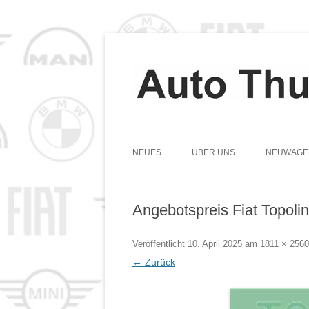
NEUES
ÜBER UNS
NEUWAGE
TEAM
Angebotspreis Fiat Topoli
GESCHICHTE
LEITBILD
Veröffentlicht
10. April 2025
am
1811 × 2560
← Zurück
DATENSCHUTZ
COOKIE-RICHTLINIE (EU)