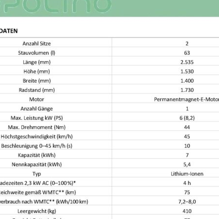
RÄDER-EINLAGERUNG
ÜBERPRÜFUNG §57A