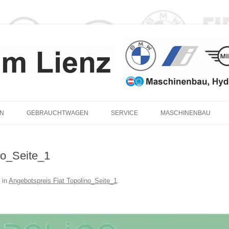
Zum
Inhalt
N
GEBRAUCHTWAGEN
SERVICE
MASCHINENBAU
springen
BMW-SERVICE
BMW
no_Seite_1
MINI SERVICE
BMW
FIAT-SERVICE
in
Angebotspreis Fiat Topolino_Seite_1
.
KUNDEN-ERSATZFAHRZEUG
MAN-SERVICE